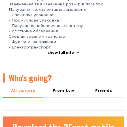
Зважування та визначення розмірів посилок
Пакування, комплектація замовлень
- Cпоживча упаковка
- Промислова упаковка
- Пакування небезпечного вантажу
Логістичне обладнання
Спеціалізований транспорт
- Фургони, вантажівки
- Електротранспорт
- Велотранспорт
show full info
- Обладнання та транспорт для холодового
ланцюга
Рішення для «останньої милі»
Автоматизація, поштомати та термінали
Who's going?
самообслуговування
Відстеження відправлень
Програмне забезпечення, управління логістикою,
All visitors
From Lviv
Friends
оптимізація, планування маршрутів
Митні рішення, страхування посилок
Рішення безпеки
Інновації, роботи та безпілотні апарати в логістиці
Інтернет речей (IoT)
Місце проведення: