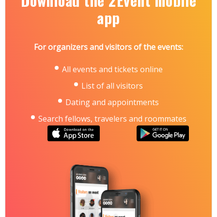
Download the 2Event mobile
Україна, м. Київ, Міжнародний виставковий центр,
Броварський проспект, 15, станція метро
app
«Лівобережна»
Контакти:
тел.: +38 095 268-05-85, +38 096 505‑52‑66
For organizers and visitors of the events:
e-mail: plast@iec-expo.com.ua
https://www.iec-expo.com.ua/kt-2026/tematkt-
2026/post-2026.html
All events and tickets online
List of all visitors
Dating and appointments
Search fellows, travelers and roommates