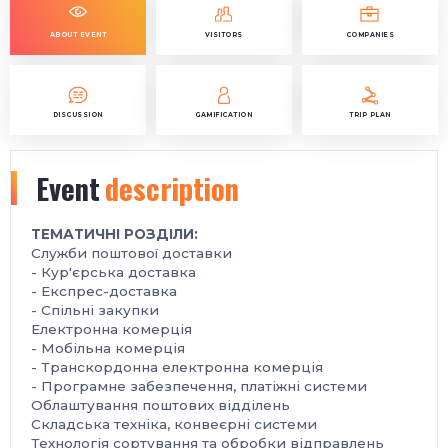
ABOUT EVENT
VISITORS
COMPANIES
DISCUSSION
GAMIFICATION
TRIP PLAN
Event
description
ТЕМАТИЧНІ РОЗДІЛИ:
Служби поштової доставки
- Кур'єрська доставка
- Експрес-доставка
- Спільні закупки
Електронна комерція
- Мобільна комерція
- Транскордонна електронна комерція
- Програмне забезпечення, платіжні системи
Облаштування поштових відділень
Складська техніка, конвеєрні системи
Технологія сортування та обробки відправлень